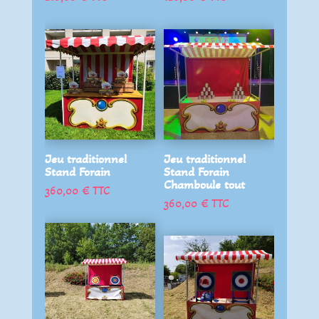
Jeu traditionnel
Jeu traditionnel
Stand Forain
Stand Forain
Chamboule tout
360,00
€
TTC
360,00
€
TTC