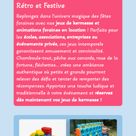
Rétro et Festive
Replongez dans l’univers magique des fêtes
foraines avec nos
jeux de kermesse et
animations foraines en location
! Parfaits pour
les
écoles, associations, entreprises ou
événements privés
, ces jeux intemporels
garantissent amusement et convivialité.
Chamboule-tout, pêche aux canards, roue de la
fortune, fléchettes… créez une ambiance
authentique où petits et grands pourront
relever des défis et tenter de remporter des
récompenses. Apportez une touche ludique et
traditionnelle à votre événement et
réservez
dès maintenant vos jeux de kermesse !