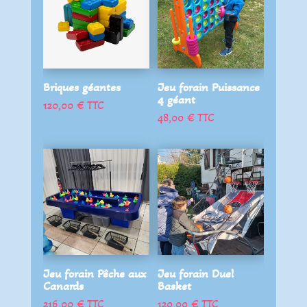
Briques géantes
Jeu forain Puissance
4 géant
120,00
€
TTC
48,00
€
TTC
Jeu forain Pêche aux
Jeu forain Duel
Canards
Basket
216,00
€
TTC
120,00
€
TTC