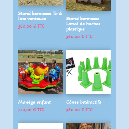
Stand kermesse Tir à
l’arc ventouse
Stand kermesse
Lancé de haches
360,00
€
TTC
plastique
360,00
€
TTC
Manège enfant
Cônes intéractifs
720,00
€
TTC
360,00
€
TTC