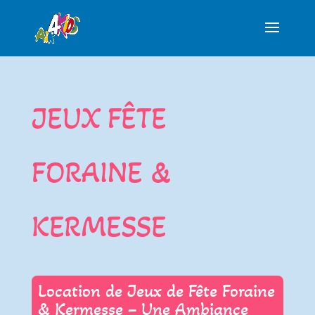
JEUX FÊTE
FORAINE &
KERMESSE
Location de Jeux de Fête Foraine
& Kermesse – Une Ambiance