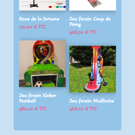
Roue de la fortune
Jeu forain Coup de
Poing
120,00
€
TTC
468,00
€
TTC
Jeu forain Kicker
Football
Jeu forain Mailloche
480,00
€
TTC
468,00
€
TTC