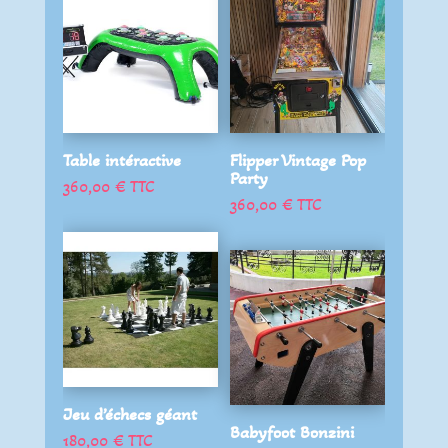
Table intéractive
Flipper Vintage Pop
Party
360,00
€
TTC
360,00
€
TTC
Jeu d’échecs géant
Babyfoot Bonzini
180,00
€
TTC