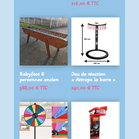
216,00
€
TTC
Babyfoot 8
Jeu de réaction
personnes ancien
« Attrape la barre »
588,00
€
TTC
240,00
€
TTC